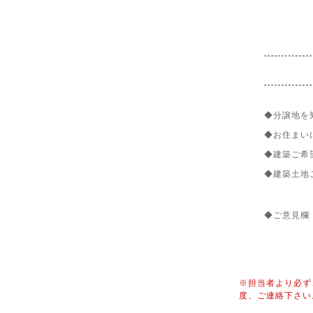
◆分譲地を
◆お住まい
◆建築ご希
◆建築土地
◆ご意見欄
※担当者より必ず
度、ご連絡下さい