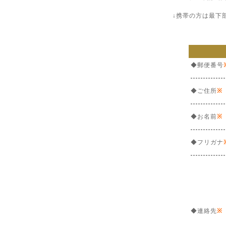
↓携帯の方は最下
◆郵便番号
◆ご住所
※
◆お名前
※
◆フリガナ
◆連絡先
※