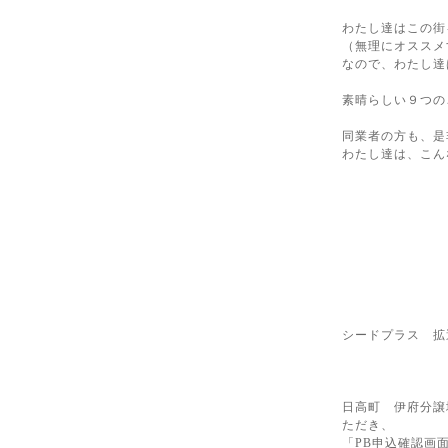
わたし達はこの街
（無理にオススメ
なので、わたし達
素晴らしい９つの
同業者の方も、是
わたし達は、こん
シードプラス 
日高町 伊府分譲
ただき、
「PB申込確認画